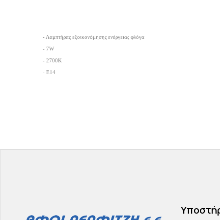
- Λαμπτήρας εξοικονόμησης ενέργειας φλόγα
- 7
W
- 2700K
- E14
Υποστή