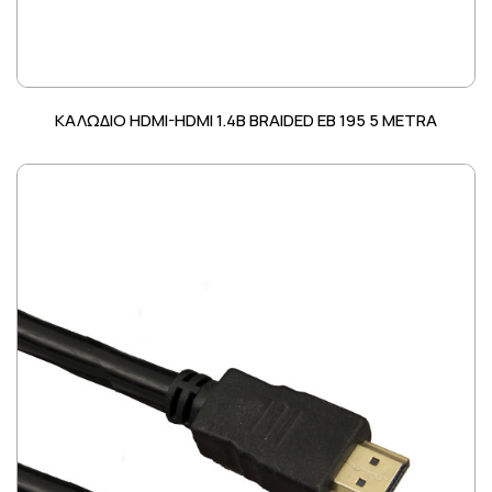
ΚΑΛΩΔΙΟ HDMI-HDMI 1.4B BRAIDED EB 195 5 METRA