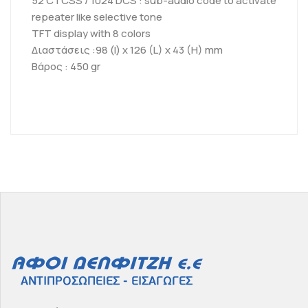
52 CTCSS / 1024 DCS : sub-audio code to activate
repeater like selective tone
TFT display with 8 colors
Διαστάσεις :98 (l) x 126 (L) x 43 (H) mm
Βάρος : 450 gr