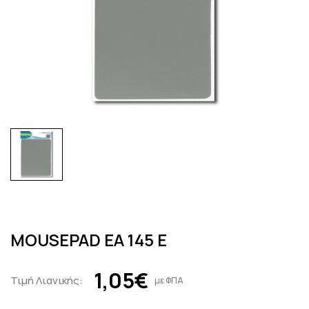
MOUSEPAD EA 145 E
1,05€
Τιμή Λιανικής:
με ΦΠΑ