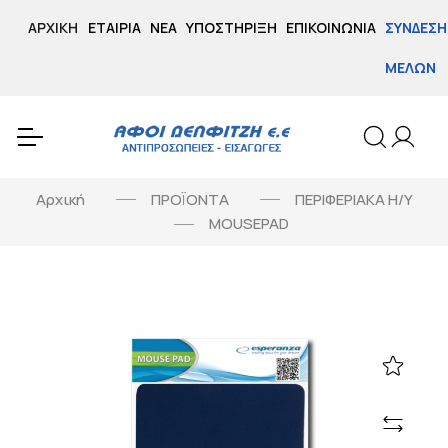
ΑΡΧΙΚΉ
ΕΤΑΙΡΊΑ
ΝΈΑ
ΥΠΟΣΤΉΡΙΞΗ
ΕΠΙΚΟΙΝΩΝΊΑ
ΣΎΝΔΕΣΗ
ΜΕΛΏΝ
Αρχική
ΠΡΟΪΟΝΤΑ
ΠΕΡΙΦΕΡΙΑΚΑ Η/Υ
MOUSEPAD