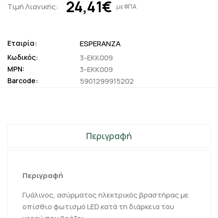
24,41€
Τιμή Λιανικής:
με ΦΠΑ
Εταιρία:
ESPERANZA
Κωδικός:
3-EKK009
MPN:
3-EKK009
Barcode:
5901299915202
Περιγραφή
Περιγραφή
Γυάλινος, ασύρματος ηλεκτρικός βραστήρας με
οπίσθιο φωτισμό LED κατά τη διάρκεια του