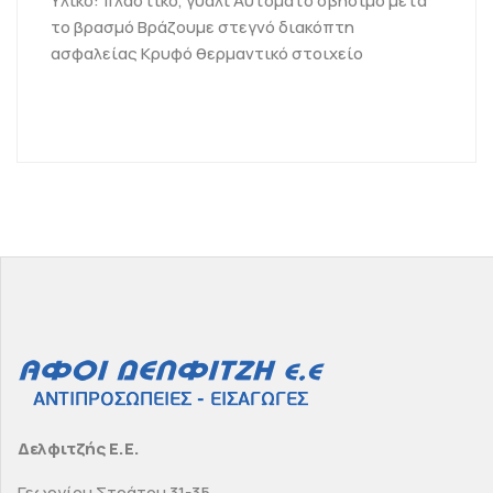
Υλικό: πλαστικό, γυαλί Αυτόματο σβήσιμο μετά
το βρασμό Βράζουμε στεγνό διακόπτη
ασφαλείας Κρυφό θερμαντικό στοιχείο
Δελφιτζής Ε.Ε.
Γεωργίου Στράτου 31-35