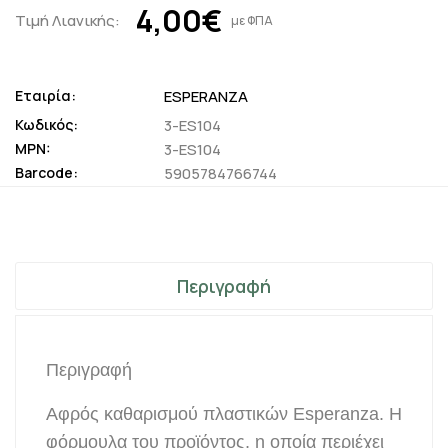
4,00€
Τιμή Λιανικής:
με ΦΠΑ
Εταιρία:
ESPERANZA
Κωδικός:
3-ES104
MPN:
3-ES104
Barcode:
5905784766744
Περιγραφή
Περιγραφή
Αφρός καθαρισμού πλαστικών Esperanza. Η
φόρμουλα του προϊόντος, η οποία περιέχει