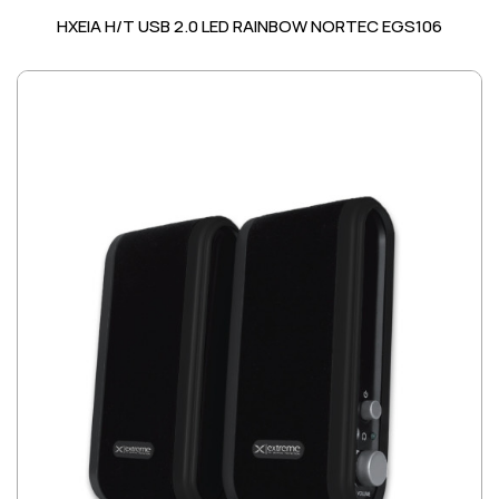
ΗΧΕΙΑ Η/Τ USB 2.0 LED RAINBOW NORTEC EGS106