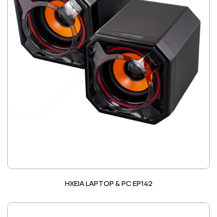
ΗΧΕΙΑ LAPTOP & PC EP142