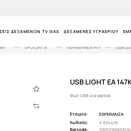
ΣΕΙΣ ΔΕΞΑΜΕΝΩΝ TV GAS
ΔΕΞΑΜΕΝΕΣ ΥΓΡΑΕΡΙΟΥ
EM
ική
ΠΡΟΪΟΝΤΑ
ΠΕΡΙΦΕΡΙΑΚΑ Η/Υ
USB LI
USB LIGHT EA 147
Φως USB για laptop
Εταιρία:
ESPERANZA
Κωδικός:
3-EA147K
Barcode:
5901299910016