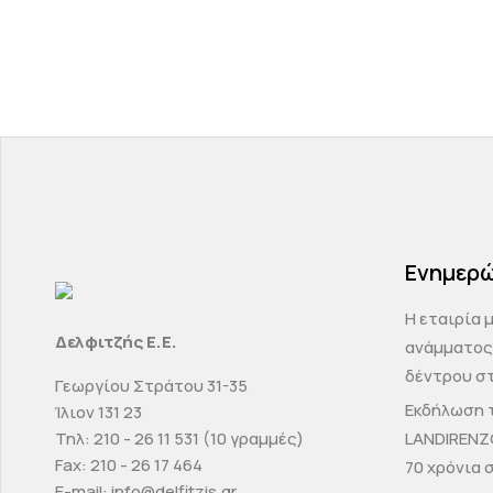
Ενημερ
H εταιρία 
Δελφιτζής Ε.Ε.
ανάμματος
δέντρου στ
Γεωργίου Στράτου 31-35
Εκδήλωση τ
Ίλιον 131 23
Τηλ: 210 - 26 11 531 (10 γραμμές)
LANDIRENZ
Fax: 210 - 26 17 464
70 χρόνια 
E-mail: info@delfitzis.gr