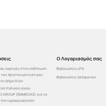
ώσεις
Ο Λογαριασμός σας
μας χορηγός στην εκδήλωση
Βεβαιώσεις LPG
 του Χριστουγεννιάτικου
Βεβαιώσεις Δεξαμενών
ον Δήμο Ιλίου
ού Ιταλικού οίκου
O GROUP (EMMEGAS) για τα
στην υγραεριοκίνηση