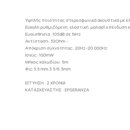
Υψηλής ποιότητας στερεοφωνικά ακουστικά με έ
Εύκολη ρυθμιζόμενη, ελαστική, μαλακή επένδυση 
Ευαισθησία :105dB σε 1kHz
Αντίσταση: 32Ohm -
Απόκριση συχνότητας: 20Hz-20.000Hz
Ισχύς: 100mW
Μήκος καλωδίου: 5m
Φις 3,5 mm.3.5/6.3mm
ΕΓΓΥΗΣΗ : 2 ΧΡΟΝΙΑ
ΚΑΤΑΣΚΕΥΑΣΤΗΣ : EPSERANZA