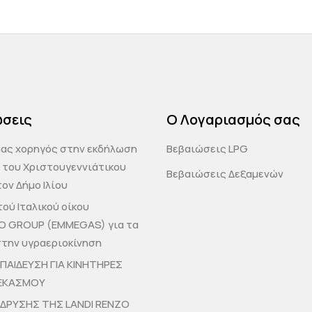
ώσεις
Ο Λογαριασμός σας
μας χορηγός στην εκδήλωση
Βεβαιώσεις LPG
 του Χριστουγεννιάτικου
Βεβαιώσεις Δεξαμενών
ον Δήμο Ιλίου
ού Ιταλικού οίκου
O GROUP (EMMEGAS) για τα
στην υγραεριοκίνηση
ΚΠΑΙΔΕΥΣΗ ΓΙΑ ΚΙΝΗΤΗΡΕΣ
ΕΚΑΣΜΟΥ
 ΙΔΡΥΣΗΣ ΤΗΣ LANDI RENZO