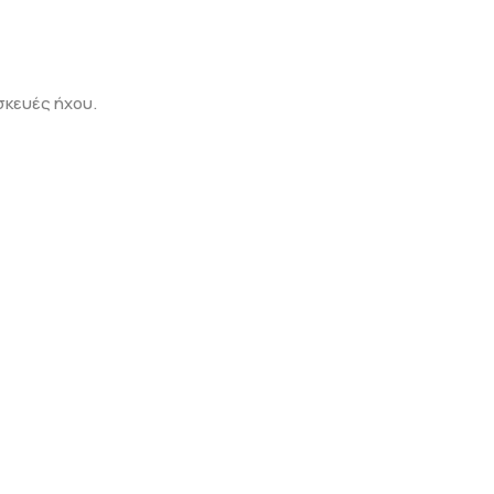
σκευές ήχου.