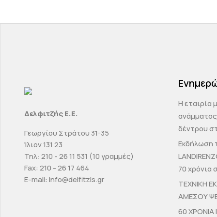
Ενημερ
H εταιρία 
Δελφιτζής Ε.Ε.
ανάμματος
δέντρου στ
Γεωργίου Στράτου 31-35
Εκδήλωση τ
Ίλιον 131 23
Τηλ: 210 - 26 11 531 (10 γραμμές)
LANDIRENZ
Fax: 210 - 26 17 464
70 χρόνια 
E-mail: info@delfitzis.gr
ΤΕΧΝΙΚΗ Ε
ΑΜΕΣΟΥ Ψ
60 ΧΡΟΝΙΑ