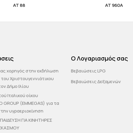
AT 88
AT 960Α
ώσεις
Ο Λογαριασμός σας
μας χορηγός στην εκδήλωση
Βεβαιώσεις LPG
 του Χριστουγεννιάτικου
Βεβαιώσεις Δεξαμενών
ον Δήμο Ιλίου
ού Ιταλικού οίκου
O GROUP (EMMEGAS) για τα
στην υγραεριοκίνηση
ΚΠΑΙΔΕΥΣΗ ΓΙΑ ΚΙΝΗΤΗΡΕΣ
ΕΚΑΣΜΟΥ