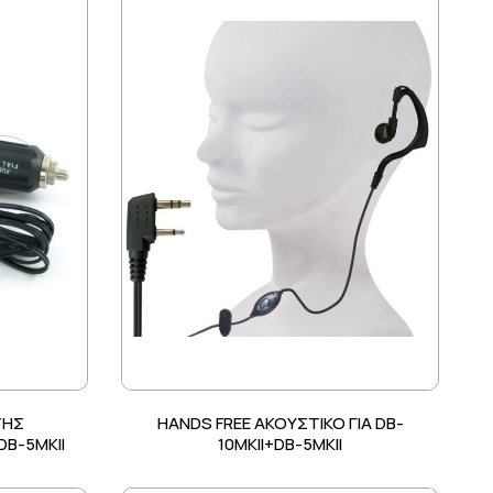
ΤΗΣ
HANDS FREE ΑΚΟΥΣΤΙΚΟ ΓΙΑ DB-
DB-5MKII
10MKII+DB-5MKII