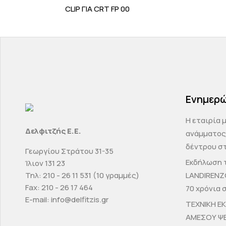
CLIP ΓΙΑ CRT FP 00
Ενημερ
H εταιρία 
Δελφιτζής Ε.Ε.
ανάμματος
δέντρου στ
Γεωργίου Στράτου 31-35
Εκδήλωση τ
Ίλιον 131 23
Τηλ: 210 - 26 11 531 (10 γραμμές)
LANDIRENZ
Fax: 210 - 26 17 464
70 χρόνια 
E-mail: info@delfitzis.gr
ΤΕΧΝΙΚΗ Ε
ΑΜΕΣΟΥ Ψ