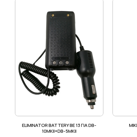
ELIMINATOR BATTERY BE 13 ΓΙΑ DB-
ΜΙΚ
10MKII+DB-5MKII