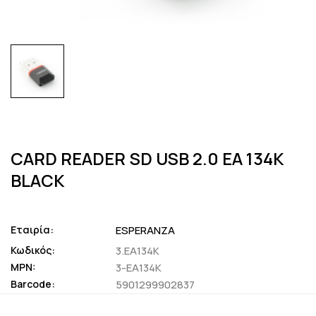
CARD READER SD USB 2.0 EA 134K
BLACK
Εταιρία:
ESPERANZA
Κωδικός:
3.EA134K
MPN:
3-EA134K
Barcode:
5901299902837