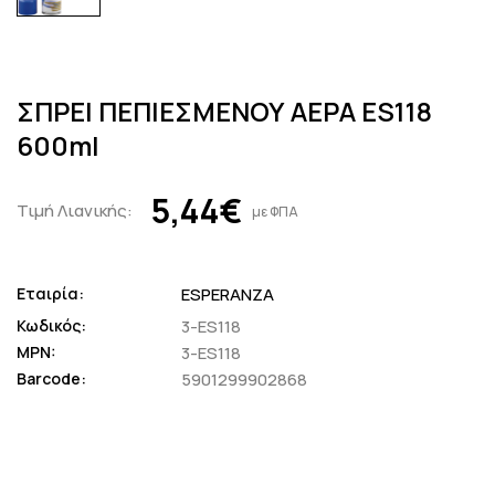
ΣΠΡΕΙ ΠΕΠΙΕΣΜΕΝΟΥ ΑΕΡΑ ES118
600ml
5,44€
Τιμή Λιανικής:
με ΦΠΑ
Εταιρία:
ESPERANZA
Κωδικός:
3-ES118
MPN:
3-ES118
Barcode:
5901299902868