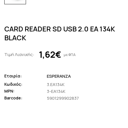
CARD READER SD USB 2.0 EA 134K
BLACK
1,62€
Τιμή Λιανικής:
με ΦΠΑ
Εταιρία:
ESPERANZA
Κωδικός:
3.EA134K
MPN:
3-EA134K
Barcode:
5901299902837