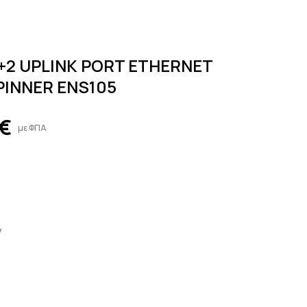
+2 UPLINK PORT ETHERNET
PINNER ENS105
€
με ΦΠΑ
7