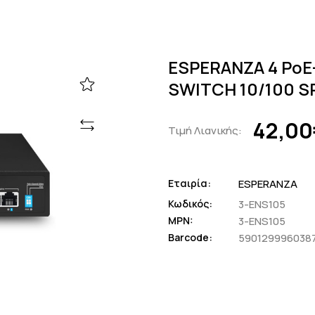
ESPERANZA 4 PoE
SWITCH 10/100 S
42,00
Τιμή Λιανικής:
Εταιρία:
ESPERANZA
Κωδικός:
3-ENS105
MPN:
3-ENS105
Barcode:
590129996038