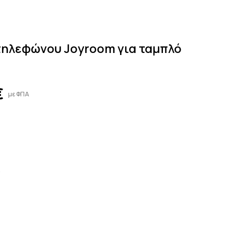
τηλεφώνου Joyroom για ταμπλό
€
με ΦΠΑ
5