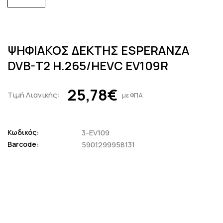
ΨΗΦΙΑΚΟΣ ΔΕΚΤΗΣ ESPERANZA
DVB-T2 H.265/HEVC EV109R
25,78€
Τιμή Λιανικής:
με ΦΠΑ
Κωδικός:
3-EV109
Barcode:
5901299958131