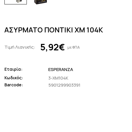
ΑΣΥΡΜΑΤΟ ΠΟΝΤΙΚΙ XM 104K
5,92€
Τιμή Λιανικής:
με ΦΠΑ
Εταιρία:
ESPERANZA
Κωδικός:
3-XM104K
Barcode:
5901299903391