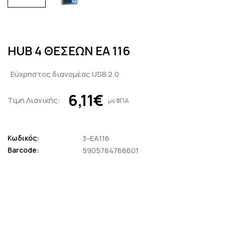
HUB 4 ΘΕΣΕΩΝ EA 116
Εύχρηστος διανομέας USB 2.0
6,11€
Τιμή Λιανικής:
με ΦΠΑ
Κωδικός:
3-EA116
Barcode:
5905784768601