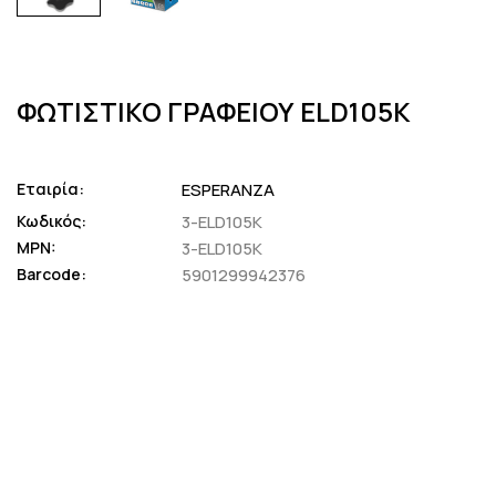
ΦΩΤΙΣΤΙΚΟ ΓΡΑΦΕΙΟΥ ELD105K
Εταιρία:
ESPERANZA
Κωδικός:
3-ELD105K
MPN:
3-ELD105K
Barcode:
5901299942376